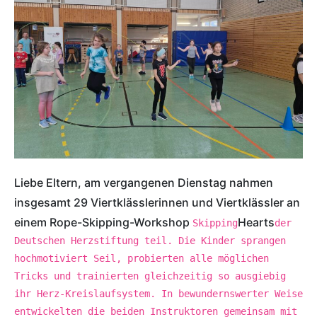
Liebe Eltern, am vergangenen Dienstag nahmen
insgesamt 29 Viertklässlerinnen und Viertklässler an
einem Rope-Skipping-Workshop
Hearts
Skipping
der
Deutschen Herzstiftung teil. Die Kinder sprangen
hochmotiviert Seil, probierten alle möglichen
Tricks und trainierten gleichzeitig so ausgiebig
ihr Herz-Kreislaufsystem. In bewundernswerter Weise
entwickelten die beiden Instruktoren gemeinsam mit