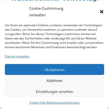
Cookie-Zustimmung
verwalten
Um Ihnen ein optimales Erlebnis zu bieten, verwenden wir Technologien
wie Cookies, um Geräteinformationen zu speichern und/oder darauf
zuzugreifen. Wenn Sie diesen Technologien zustimmen, können wir
Daten wie das Surfverhalten oder eindeutige IDs auf dieser Website
verarbeiten. Wenn Sie Ihre Zustimmung nicht erteilen oder zurückziehen,
können bestimmte Merkmale und Funktionen beeinträchtigt werden.
Dienste verwalten
Akzeptieren
Ablehnen
Einstellungen ansehen
Anbei einige Eindrücke von einem wieder mal
wunderschönen Vorlesetag! Ganz ganz herzlichen
Cookie Policy
Datenschutz
Impressum
Dank an ALLE, die dazu beigetragen und uns in